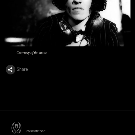
Courtesy of the artist
Share
unterstützt von: