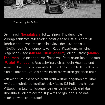
Courtesy of the Artists
Denn auch
Nostalgican
lädt zu einem Trip durch die
Musikgeschichte: „Wir spielen nostal­gische Hits aus dem 20.
Jahrhundert – von traditionellem Jazz der 1920er bis zu
mitreißenden Arrangements von Retro-Klassikern, mit einer
Singenden Säge (
Michael Quattlebaum
), einer Gitarre (
Marian
Theumer
) und einer ganzen Reihe von Percussion-Instrumenten
(
Patrick Flanagan
). Also schwing dich auf dein Hochrad und
komm mit auf unsere klack-klackende Reise durch die Zeiten, in
eine einfachere Ära, die es vielleicht nie wirklich gegeben hat.“
Von einer Ära, die es vielleicht nicht wirklich gegeben hat, über
zwei Jahrzehnte authentisch eklektische DJ-Kultur bis hin zum
Mittwoch im Eschschloraque, den es definitiv gibt, wird das
Jubiläum zu einem echten Trip – mit Vergnügen. Und das
möchten wir nicht missen!