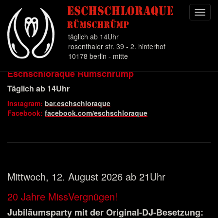
Toggl
navig
täglich ab 14Uhr
rosenthaler str. 39 - 2. hinterhof
10178 berlin - mitte
Eschschloraque Rümschrümp
Direkt
zum
Täglich ab 14Uhr
Inhalt
Instagram:
bar.eschschloraque
Facebook:
facebook.com/eschschloraque
Mittwoch, 12. August 2026 ab 21Uhr
20 Jahre MissVergnügen!
Jubiläumsparty mit der Original-DJ-Besetzung: