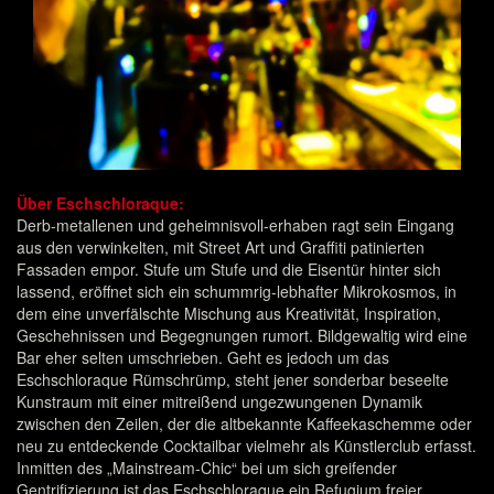
Über Eschschloraque:
Derb-metallenen und geheimnisvoll-erhaben ragt sein Eingang
aus den verwinkelten, mit Street Art und Graffiti patinierten
Fassaden empor. Stufe um Stufe und die Eisentür hinter sich
lassend, eröffnet sich ein schummrig-lebhafter Mikrokosmos, in
dem eine unverfälschte Mischung aus Kreativität, Inspiration,
Geschehnissen und Begegnungen rumort. Bildgewaltig wird eine
Bar eher selten umschrieben. Geht es jedoch um das
Eschschloraque Rümschrümp, steht jener sonderbar beseelte
Kunstraum mit einer mitreißend ungezwungenen Dynamik
zwischen den Zeilen, der die altbekannte Kaffeekaschemme oder
neu zu entdeckende Cocktailbar vielmehr als Künstlerclub erfasst.
Inmitten des „Mainstream-Chic“ bei um sich greifender
Gentrifizierung ist das Eschschloraque ein Refugium freier