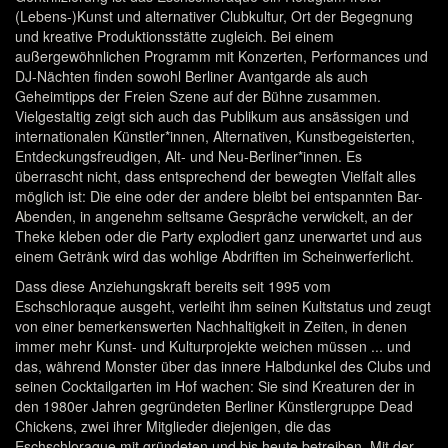
(Lebens-)Kunst und alternativer Clubkultur, Ort der Begegnung
und kreative Produktionsstätte zugleich. Bei einem
außergewöhnlichen Programm mit Konzerten, Performances und
DJ-Nächten finden sowohl Berliner Avantgarde als auch
Geheimtipps der Freien Szene auf der Bühne zusammen.
Vielgestaltig zeigt sich auch das Publikum aus ansässigen und
internationalen Künstler*innen, Alternativen, Kunstbegeisterten,
Entdeckungsfreudigen, Alt- und Neu-Berliner*innen. Es
überrascht nicht, dass entsprechend der bewegten Vielfalt alles
möglich ist: Die eine oder der andere bleibt bei entspannten Bar-
Abenden, in angenehm seltsame Gespräche verwickelt, an der
Theke kleben oder die Party explodiert ganz unerwartet und aus
einem Getränk wird das wohlige Abdriften im Scheinwerferlicht.
Dass diese Anziehungskraft bereits seit 1995 vom
Eschschloraque ausgeht, verleiht ihm seinen Kultstatus und zeugt
von einer bemerkenswerten Nachhaltigkeit in Zeiten, in denen
immer mehr Kunst- und Kulturprojekte weichen müssen ... und
das, während Monster über das innere Halbdunkel des Clubs und
seinen Cocktailgarten im Hof wachen: Sie sind Kreaturen der in
den 1980er Jahren gegründeten Berliner Künstlergruppe Dead
Chickens, zwei ihrer Mitglieder diejenigen, die das
Eschschloraque mit gründeten und bis heute betreiben. Mit der