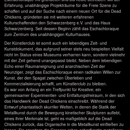
Erfahrung, unabhängige Projekträume für die Freie Szene zu
schaffen und auf der Suche nach einem neuen Ort für die Dead
Chickens, gründeten sie mit weiteren erfahrenen
Kulturschaffenden den Schwarzenberg e.V. und das Haus
Schwarzenberg. Seit dessen Beginn zählt das Eschschloraque
zum Zentrum des unabhängigen Kulturhauses.
Der Künstlerclub ist somit auch ein lebendiges Zeit- und
Kunstdokument, das aufgrund seiner stets neu bespielten Vielfalt
nicht im Status eines Museums verharren kann, sondern vielmehr
mit der Zeit gehend unangepasst bleibt. Neben dem lebendigen
Echo einer Raumaneignung und anarchischen Zeit der
Neunziger, zeigt das Eschschloraque einen radikalen Willen zur
Kunst, der den Spagat zwischen Überleben und
Kommerzialisierung schafft, um Künstlerclub zu bleiben.
Es war von Anfang an ein Treffpunkt für Kreative; ein
gemeinsamer Experimentier- und Entfaltungsfreiraum, in den sich
das Handwerk der Dead Chickens einschreibt. Während der
Entwurf phantastisch skurriler Welten, in denen die Statik der
Metallkunst durch die Bewegung kinetischer Skulpturen auflebt,
eines ihrer Merkmale ist, geht es maßgeblich auf die Dead
Chickens zurück, das Organische in die Metallkunst einfließen zu
lassen. Sie erweitern die Grenzen roher, scharfkantig-metallener