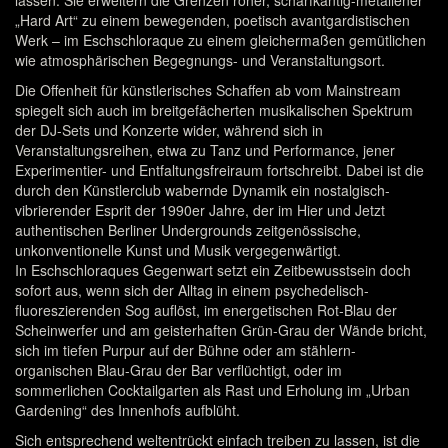
„Hard Art“ zu einem bewegenden, poetisch avantgardistischen
Werk – im Eschschloraque zu einem gleichermaßen gemütlichen
wie atmosphärischen Begegnungs- und Veranstaltungsort.
Die Offenheit für künstlerisches Schaffen ab vom Mainstream
spiegelt sich auch im breitgefächerten musikalischen Spektrum
der DJ-Sets und Konzerte wider, während sich in
Veranstaltungsreihen, etwa zu Tanz und Performance, jener
Experimentier- und Entfaltungsfreiraum fortschreibt. Dabei ist die
durch den Künstlerclub wabernde Dynamik ein nostalgisch-
vibrierender Esprit der 1990er Jahre, der im Hier und Jetzt
authentischen Berliner Undergrounds zeitgenössische,
unkonventionelle Kunst und Musik vergegenwärtigt.
In Eschschloraques Gegenwart setzt ein Zeitbewusstsein doch
sofort aus, wenn sich der Alltag in einem psychedelisch-
fluoreszierenden Sog auflöst, im energetischen Rot-Blau der
Scheinwerfer und am geisterhaften Grün-Grau der Wände bricht,
sich im tiefen Purpur auf der Bühne oder am stählern-
organischen Blau-Grau der Bar verflüchtigt, oder im
sommerlichen Cocktailgarten als Rast und Erholung im „Urban
Gardening“ des Innenhofs aufblüht.
Sich entsprechend weltentrückt einfach treiben zu lassen, ist die