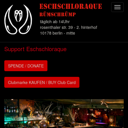
Toggl
navig
täglich ab 14Uhr
rosenthaler str. 39 - 2. hinterhof
10178 berlin - mitte
Direkt
Support Eschschloraque
zum
Inhalt
SPENDE / DONATE
Clubmarke KAUFEN / BUY Club Card