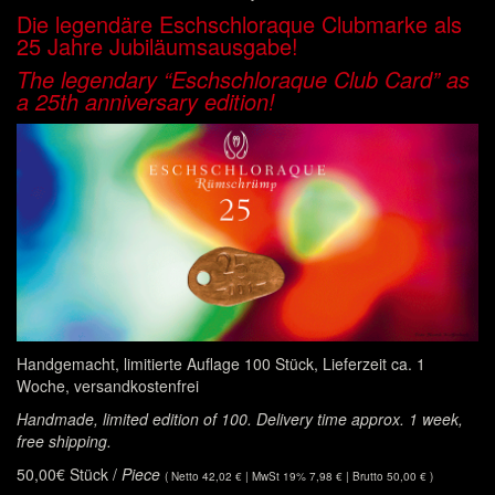
Die legendäre Eschschloraque Clubmarke als
25 Jahre Jubiläumsausgabe!
The legendary “Eschschloraque Club Card” as
a 25th anniversary edition!
Handgemacht, limitierte Auflage 100 Stück, Lieferzeit ca. 1
Woche, versandkostenfrei
Handmade, limited edition of 100. Delivery time approx. 1 week,
free shipping.
50,00€ Stück /
Piece
( Netto 42,02 € | MwSt 19% 7,98 € | Brutto 50,00 € )