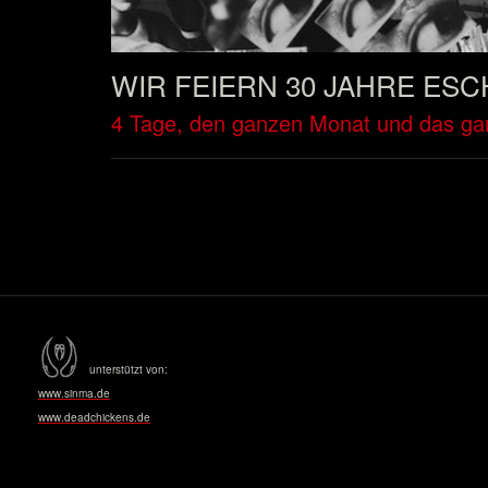
WIR FEIERN 30 JAHRE E
4 Tage, den ganzen Monat und das ga
unterstützt von:
www.sinma.de
www.deadchickens.de