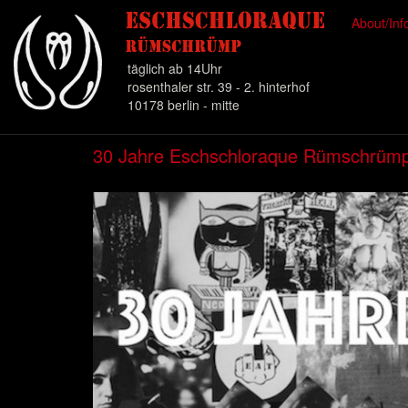
About/In
täglich ab 14Uhr
rosenthaler str. 39 - 2. hinterhof
10178 berlin - mitte
Direkt
30 Jahre Eschschloraque Rümschrüm
zum
Inhalt