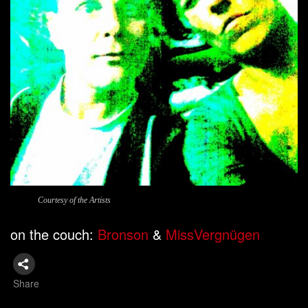
Courtesy of the Artists
on the couch:
Bronson
&
MissVergnügen
Share